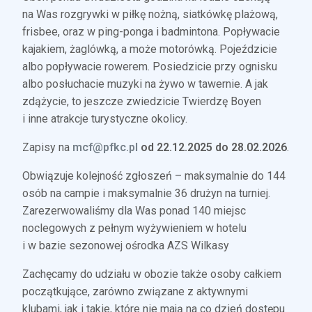
na Was rozgrywki w piłkę nożną, siatkówkę plażową,
frisbee, oraz w ping-ponga i badmintona. Popływacie
kajakiem, żaglówką, a może motorówką. Pojeździcie
albo popływacie rowerem. Posiedzicie przy ognisku
albo posłuchacie muzyki na żywo w tawernie. A jak
zdążycie, to jeszcze zwiedzicie Twierdzę Boyen
i inne atrakcje turystyczne okolicy.
Zapisy na
mcf@pfkc.pl
od 22.12.2025 do 28.02.2026
.
Obwiązuje kolejność zgłoszeń – maksymalnie do 144
osób na campie i maksymalnie 36 drużyn na turniej.
Zarezerwowaliśmy dla Was ponad 140 miejsc
noclegowych z pełnym wyżywieniem w hotelu
i w bazie sezonowej ośrodka AZS Wilkasy
Zachęcamy do udziału w obozie także osoby całkiem
początkujące, zarówno związane z aktywnymi
klubami, jak i takie, które nie mają na co dzień dostępu