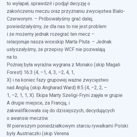
to wyłapał, sprawdził i podjął decyzję o
zakończeniu meczu oraz przyznaniu zwycięstwa Biało-
Czerwonym. – Próbowałyśmy grać dalej,
powiedziałyśmy, że dla nas to nie jest problem
i że możemy jednak rozegrać ten mecz –
relacjonuje nasza wiceskip Marta Pluta. – Jednak
usłyszałyśmy, że przepisy WCF nie pozwalają
na to.
Poźniej była wyraźna wygrana z Monako (skip Magali
Forest) 16:3 (4, –1, 4, 3, –2, 4, 1,
X) i na koniec fazy grupowej ważne zwycięstwo
nad Anglią (skip Angharad Ward) 8:5 (4, –2, 2, –
1, –2, 1, 1, X). Ekipa Marty Szeligi-Fryni zajęła w grupie
A drugie miejsce, za Francją, i
zakwalifikowała się do dzisiejszych, decydujących
o awansie meczów.
W pierwszym poniedziałkowym starciu rywalkami Polski
były Austriaczki (skip Verena