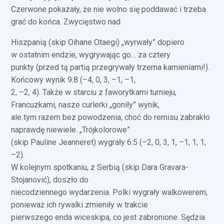
Czerwone pokazały, że nie wolno się poddawać i trzeba
grać do końca. Zwycięstwo nad
Hiszpanią (skip Oihane Otaegi) „wyrwały” dopiero
w ostatnim endzie, wygrywając go… za cztery
punkty (przed tą partią przegrywały trzema kamieniami!).
Końcowy wynik 9:8 (–4, 0, 3, –1, –1,
2, –2, 4). Także w starciu z faworytkami turnieju,
Francuzkami, nasze curlerki „goniły” wynik,
ale tym razem bez powodzenia, choć do remisu zabrakło
naprawdę niewiele. „Trójkolorowe”
(skip Pauline Jeanneret) wygrały 6:5 (–2, 0, 3, 1, –1, 1, 1,
–2).
W kolejnym spotkaniu, z Serbią (skip Dara Gravara-
Stojanović), doszło do
niecodziennego wydarzenia. Polki wygrały walkowerem,
ponieważ ich rywalki zmieniły w trakcie
pierwszego enda wiceskipa, co jest zabronione. Sędzia