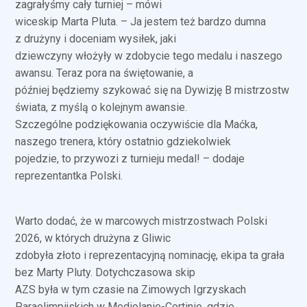
zagrałyśmy cały turniej – mówi
wiceskip Marta Pluta. – Ja jestem też bardzo dumna
z drużyny i doceniam wysiłek, jaki
dziewczyny włożyły w zdobycie tego medalu i naszego
awansu. Teraz pora na świętowanie, a
później będziemy szykować się na Dywizję B mistrzostw
świata, z myślą o kolejnym awansie.
Szczególne podziękowania oczywiście dla Maćka,
naszego trenera, który ostatnio gdziekolwiek
pojedzie, to przywozi z turnieju medal! – dodaje
reprezentantka Polski.
Warto dodać, że w marcowych mistrzostwach Polski
2026, w których drużyna z Gliwic
zdobyła złoto i reprezentacyjną nominację, ekipa ta grała
bez Marty Pluty. Dotychczasowa skip
AZS była w tym czasie na Zimowych Igrzyskach
Paraolimpijskich w Mediolanie-Cortinie, gdzie