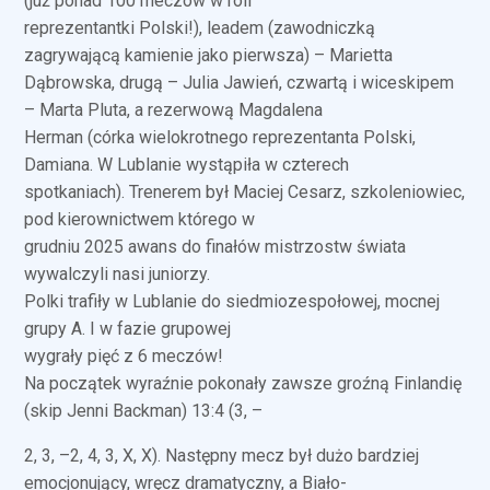
(już ponad 100 meczów w roli
reprezentantki Polski!), leadem (zawodniczką
zagrywającą kamienie jako pierwsza) – Marietta
Dąbrowska, drugą – Julia Jawień, czwartą i wiceskipem
– Marta Pluta, a rezerwową Magdalena
Herman (córka wielokrotnego reprezentanta Polski,
Damiana. W Lublanie wystąpiła w czterech
spotkaniach). Trenerem był Maciej Cesarz, szkoleniowiec,
pod kierownictwem którego w
grudniu 2025 awans do finałów mistrzostw świata
wywalczyli nasi juniorzy.
Polki trafiły w Lublanie do siedmiozespołowej, mocnej
grupy A. I w fazie grupowej
wygrały pięć z 6 meczów!
Na początek wyraźnie pokonały zawsze groźną Finlandię
(skip Jenni Backman) 13:4 (3, –
2, 3, –2, 4, 3, X, X). Następny mecz był dużo bardziej
emocjonujący, wręcz dramatyczny, a Biało-