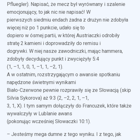
Pfluegler). Napisać, że mecz był wyrównany i szalenie
emocjonujący, to jak nic nie napisać! W
pierwszych siedmiu endach żadna z drużyn nie zdobyła
więcej niż po 1 punkcie, udało się to
dopiero w ósmej partii, w której Austriaczki odrobiły
stratę 2 kamieni i doprowadziły do remisu i
dogrywki. W niej nasze zawodniczki, mając hammera,
zdobyły decydujący punkt i zwyciężyły 5:4
(1, –1, 1, 0, 1, –1, 1, –2, 1).
A w ostatnim, rozstrzygającym o awansie spotkaniu
napędzone świetnymi wynikami
Biało-Czerwone pewnie rozprawiły się ze Słowacją (skip
Silvia Sykorova) aż 9:3 (2, –2, 2, 1, –1,
3, 1, X). I tym samym dołączyły do Francuzek, które także
wywalczyły w Lublanie awans
(pokonując wcześniej Słowaczki 10:1).
– Jesteśmy mega dumne z tego wyniku. I z tego, jak