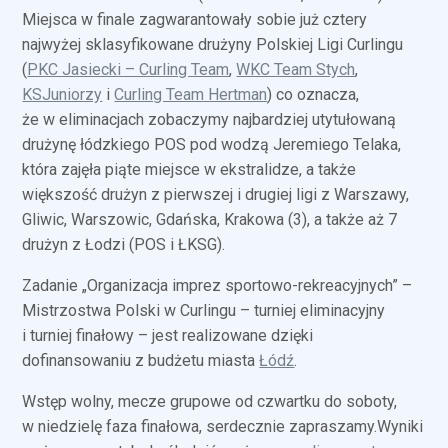
Miejsca w finale zagwarantowały sobie już cztery
najwyżej sklasyfikowane drużyny Polskiej Ligi Curlingu
(
PKC Jasiecki – Curling Team
,
WKC Team Stych
,
KSJuniorzy
i
Curling Team Hertman
) co oznacza,
że w eliminacjach zobaczymy najbardziej utytułowaną
drużynę łódzkiego POS pod wodzą Jeremiego Telaka,
która zajęła piąte miejsce w ekstralidze, a także
większość drużyn z pierwszej i drugiej ligi z Warszawy,
Gliwic, Warszowic, Gdańska, Krakowa (3), a także aż 7
drużyn z Łodzi (POS i ŁKSG).
Zadanie „Organizacja imprez sportowo-rekreacyjnych” –
Mistrzostwa Polski w Curlingu – turniej eliminacyjny
i turniej finałowy – jest realizowane dzięki
dofinansowaniu z budżetu miasta
Łódź
.
Wstęp wolny, mecze grupowe od czwartku do soboty,
w niedzielę faza finałowa, serdecznie zapraszamy.Wyniki