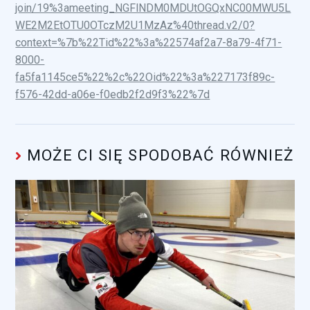
join/19%3ameeting_NGFlNDM0MDUtOGQxNC00MWU5L
WE2M2EtOTU0OTczM2U1MzAz%40thread.v2/0?
context=%7b%22Tid%22%3a%22574af2a7-8a79-4f71-
8000-
fa5fa1145ce5%22%2c%22Oid%22%3a%227173f89c-
f576-42dd-a06e-f0edb2f2d9f3%22%7d
MOŻE CI SIĘ SPODOBAĆ RÓWNIEŻ