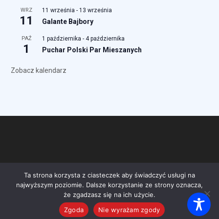
WRZ
11 września
-
13 września
11
Galante Bajbory
PAŹ
1 października
-
4 października
1
Puchar Polski Par Mieszanych
Zobacz kalendarz
Ta strona korzysta z ciasteczek aby świadczyć usługi na
najwyższym poziomie. Dalsze korzystanie ze strony oznacza,
że zgadzasz się na ich użycie.
Zgoda
Nie wyrażam zgody
Copyright 2026 PFKC -