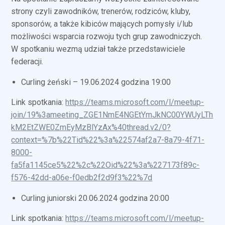
strony czyli zawodników, trenerów, rodziców, kluby,
sponsorów, a także kibiców mających pomysły i/lub
możliwości wsparcia rozwoju tych grup zawodniczych.
W spotkaniu wezmą udział także przedstawiciele
federacji.
Curling żeński – 19.06.2024 godzina 19:00
Link spotkania:
https://teams.microsoft.com/l/meetup-
join/19%3ameeting_ZGE1NmE4NGEtYmJkNC00YWUyLTh
kM2EtZWE0ZmEyMzBlYzAx%40thread.v2/0?
context=%7b%22Tid%22%3a%22574af2a7-8a79-4f71-
8000-
fa5fa1145ce5%22%2c%22Oid%22%3a%227173f89c-
f576-42dd-a06e-f0edb2f2d9f3%22%7d
Curling juniorski 20.06.2024 godzina 20:00
Link spotkania:
https://teams.microsoft.com/l/meetup-