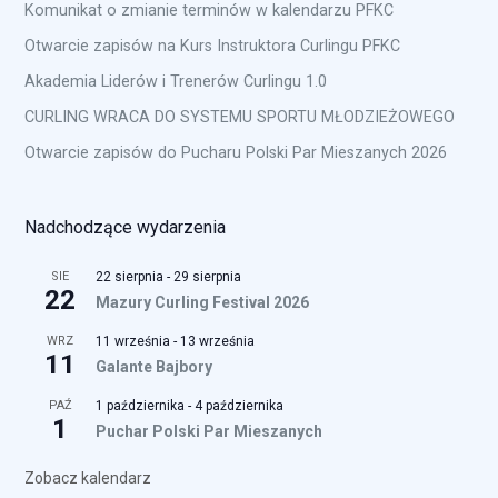
Komunikat o zmianie terminów w kalendarzu PFKC
Otwarcie zapisów na Kurs Instruktora Curlingu PFKC
Akademia Liderów i Trenerów Curlingu 1.0
CURLING WRACA DO SYSTEMU SPORTU MŁODZIEŻOWEGO
Otwarcie zapisów do Pucharu Polski Par Mieszanych 2026
Nadchodzące wydarzenia
SIE
22 sierpnia
-
29 sierpnia
22
Mazury Curling Festival 2026
WRZ
11 września
-
13 września
11
Galante Bajbory
PAŹ
1 października
-
4 października
1
Puchar Polski Par Mieszanych
Zobacz kalendarz