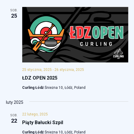
a
SOB.
n
25
i
u
i
w
i
25 stycznia, 2025
-
26 stycznia, 2025
d
ŁDZ OPEN 2025
o
Curling Łódź
Śnieżna 10, Łódź, Poland
k
luty 2025
a
c
22 lutego, 2025
SOB.
22
Piąty Bałucki Szpil
h
Curling Łódź
Śnieżna 10, Łódź, Poland