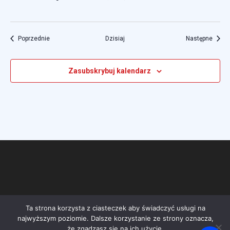
Wydarzenia
Wydar
Poprzednie
Dzisiaj
Następne
Zasubskrybuj kalendarz
Ta strona korzysta z ciasteczek aby świadczyć usługi na
najwyższym poziomie. Dalsze korzystanie ze strony oznacza,
że zgadzasz się na ich użycie.