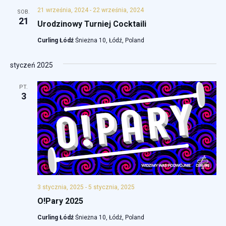
c
i
21 września, 2024
-
22 września, 2024
SOB.
21
j
g
Urodzinowy Turniej Cocktaili
a
a
Curling Łódź
Śnieżna 10, Łódź, Poland
c
p
styczeń 2025
j
o
a
PT.
w
3
y
s
z
u
k
3 stycznia, 2025
-
5 stycznia, 2025
i
O!Pary 2025
w
Curling Łódź
Śnieżna 10, Łódź, Poland