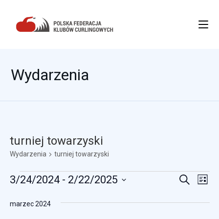
Wydarzenia
turniej towarzyski
Wydarzenia
turniej towarzyski
W
W
3/24/2024
 - 
2/22/2025
S
L
z
y
i
W
y
u
s
marzec 2024
y
d
k
d
t
a
b