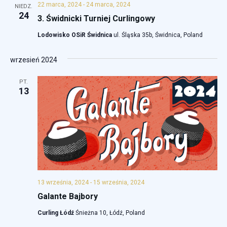
a
a
22 marca, 2024
-
24 marca, 2024
j
NIEDZ.
a
i
24
r
3. Świdnicki Turniej Curlingowy
e
r
z
Lodowisko OSiR Świdnica
ul. Śląska 35b, Świdnica, Poland
r
z
e
z
e
n
wrzesień 2024
d
i
a
n
PT.
t
e
13
i
ę
W
a
.
i
N
d
a
o
k
w
i
i
13 września, 2024
-
15 września, 2024
n
Galante Bajbory
g
a
Curling Łódź
Śnieżna 10, Łódź, Poland
a
w